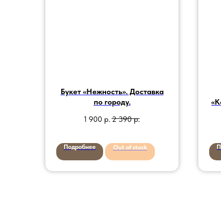
Букет «Нежность». Доставка
по городу.
«К
по
1 900
р.
2 390
р.
Подробнее
П
Out of stock