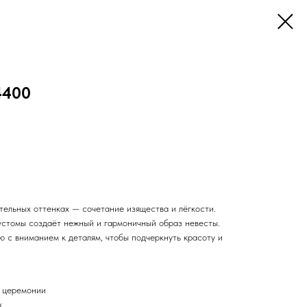
4400
тельных оттенках — сочетание изящества и лёгкости.
эустомы создаёт нежный и гармоничный образ невесты.
 с вниманием к деталям, чтобы подчеркнуть красоту и
й церемонии
х