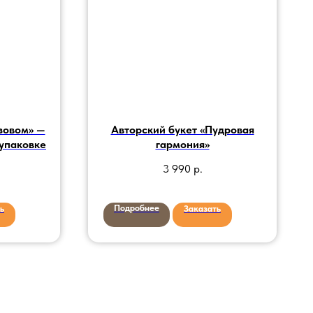
зовом» —
Авторский букет «Пудровая
 упаковке
гармония»
3 990
р.
Подробнее
ь
Заказать