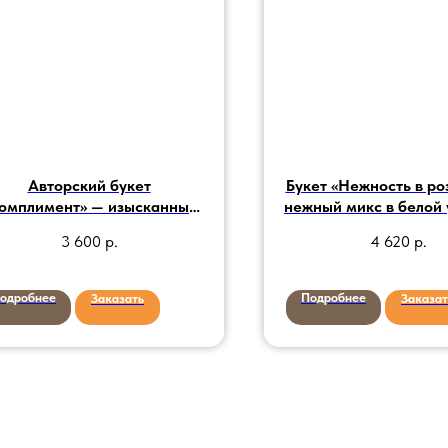
Авторский букет
Букет «Нежность в ро
омплимент» — изысканный
нежный микс в белой
дарок для особых случаев
3 600
р.
4 620
р.
одробнее
Подробнее
Заказать
Заказат