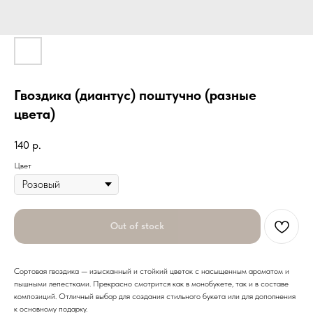
Гвоздика (диантус) поштучно (разные
цвета)
140
р.
Цвет
Out of stock
Сортовая гвоздика — изысканный и стойкий цветок с насыщенным ароматом и
пышными лепестками. Прекрасно смотрится как в монобукете, так и в составе
композиций. Отличный выбор для создания стильного букета или для дополнения
к основному подарку.