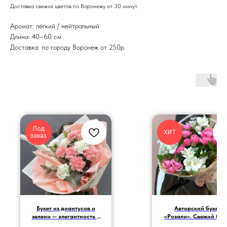
Доставка свежих цветов по Воронежу от 30 минут.
Аромат: лёгкий / нейтральный
Длина: 40–60 см
Доставка: по городу Воронеж от 250р.
Под
ХИТ
заказ
Букет из диантусов и
Авторский букет
зелени — элегантность и
«Розали». Свежий бук
свежесть природы
– доставка цветов п