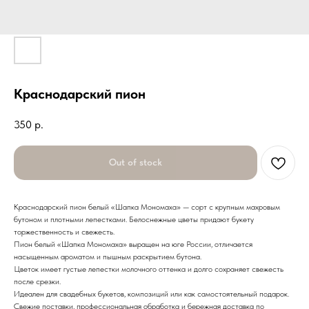
Краснодарский пион
350
р.
Out of stock
Краснодарский пион белый «Шапка Мономаха» — сорт с крупным махровым
бутоном и плотными лепестками. Белоснежные цветы придают букету
торжественность и свежесть.
Пион белый «Шапка Мономаха» выращен на юге России, отличается
насыщенным ароматом и пышным раскрытием бутона.
Цветок имеет густые лепестки молочного оттенка и долго сохраняет свежесть
после срезки.
Идеален для свадебных букетов, композиций или как самостоятельный подарок.
Свежие поставки, профессиональная обработка и бережная доставка по