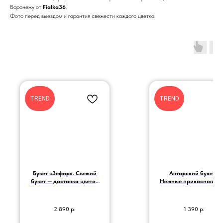
Воронежу от
Fialka36
.
Фото перед выездом и гарантия свежести каждого цветка.
TREND
TREND
Букет «Зефир». Свежий
Авторский букет «
букет — доставка цветов
Нежные прикосновени
по Воронежу.
2 890
р.
1 390
р.