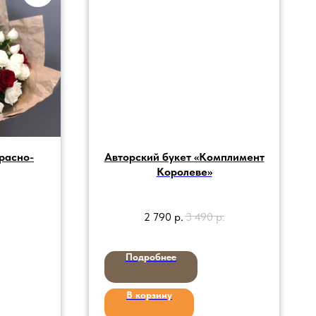
расно-
Авторский букет «Комплимент
Королеве»
2 790
р.
3 490
р.
Подробнее
В корзину