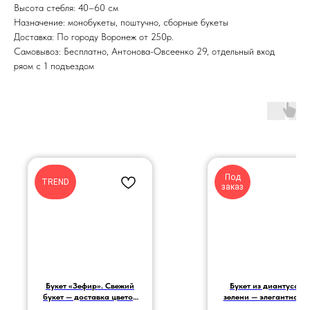
Высота стебля: 40–60 см
Назначение: монобукеты, поштучно, сборные букеты
Доставка: По городу Воронеж от 250р.
Самовывоз: Бесплатно, Антонова-Овсеенко 29, отдельный вход
ряом с 1 подъездом
Под
TREND
заказ
Букет «Зефир». Свежий
Букет из диантусов и
букет — доставка цветов
зелени — элегантность
по Воронежу.
свежесть природы