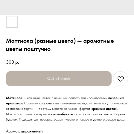
Маттиола (разные цвета) — ароматные
цветы поштучно
300
р.
Out of stock
Маттиола
— изящный цветок с нежными соцветиями и узнаваемым
вечерним
ароматом
. Соцветия собраны в вертикальные кисти, а оттенки могут отличаться
от партии к партии — поэтому в карточке указан формат
«разные цвета»
.
Маттиола отлично смотрится
в монобукете
и как ароматный акцент в сборных
букетах. Подходит для подарка, романтического повода и уютного декора дома.
Аромат: выраженный