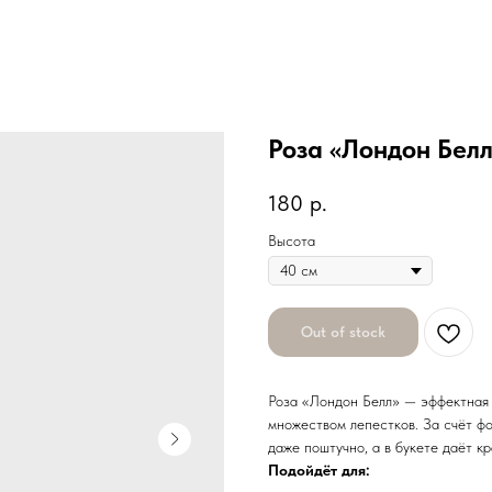
Роза «Лондон Белл
180
р.
Высота
Out of stock
Роза «Лондон Белл» — эффектная 
множеством лепестков. За счёт ф
даже поштучно, а в букете даёт к
Подойдёт для: