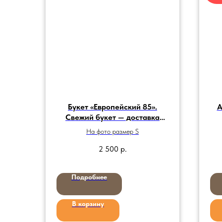
Букет «Европейский 85».
А
Свежий букет — доставка
цветов по Воронежу.
На фото размер S
2 500
р.
Подробнее
В корзину