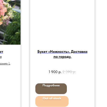
ет
Букет «Нежность». Доставка
»
по городу.
азмер L
1 900
р.
2 390
р.
Подробнее
Out of stock