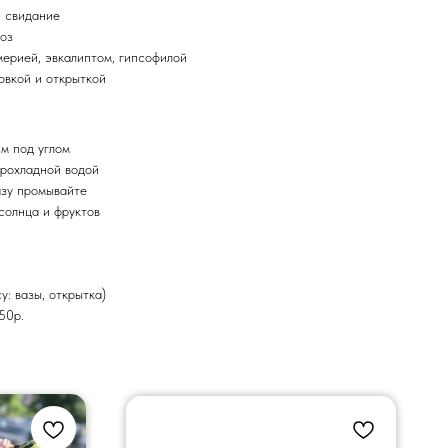
и свидание
роз
мерией, эвкалиптом, гипсофилой
овкой и открыткой
см под углом
прохладной водой
азу промывайте
солнца и фруктов
у: вазы, открытка)
50р.