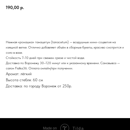
190,00
р.
Заказать
Нежная «ромашка» танацетум (tanacetum) — воздушные мини-соцветия на
изящной ветке. Отлично добавляет объём в сборные букеты, красиво смотрится и
соло в вазе.
Стойкость 7–10 дней при свежем срезе и чистой воде.
Доставка по Воронежу 30–120 минут или к указанному времени. Самовывоз —
салон Fialka36. Оплата онлайн/при получении.
Аромат: лёгкий
Высота стебля: 60 см
Доставка: по городу Воронеж от 250р.
Tilda
Made on