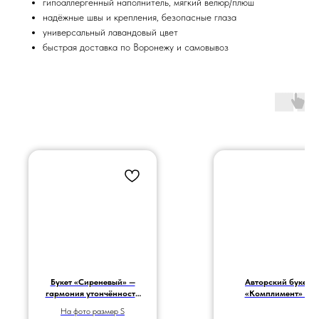
гипоаллергенный наполнитель, мягкий велюр/плюш
надёжные швы и крепления, безопасные глаза
универсальный лавандовый цвет
быстрая доставка по Воронежу и самовывоз
Букет «Сиреневый» —
Авторский букет
гармония утончённости
«Комплимент» —
и элегантности
изысканный подаро
На фото размер S
для особых случаев