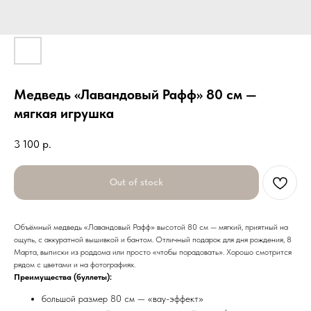
Медведь «Лавандовый Рафф» 80 см —
мягкая игрушка
3 100
р.
Out of stock
Объёмный медведь «Лавандовый Рафф» высотой 80 см — мягкий, приятный на
ощупь, с аккуратной вышивкой и бантом. Отличный подарок для дня рождения, 8
Марта, выписки из роддома или просто «чтобы порадовать». Хорошо смотрится
рядом с цветами и на фотографиях.
Преимущества (буллеты):
большой размер 80 см — «вау-эффект»