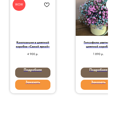
WOW
Композиция в шляпной
Гипсофила цветная в
коробке «Самой яркой»
шляпной коробке
размера S
4 900
р.
1 890
р.
Подробнее
Подробнее
Заказать
Заказать