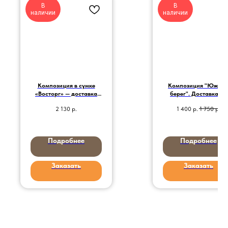
В
В
наличии
наличии
Композиция в сумке
Композиция "Южны
«Восторг» — доставка
берег". Доставка по
цветов в Воронеже
городу.
2 130
р.
1 400
р.
1 750
р.
Подробнее
Подробнее
Заказать
Заказать