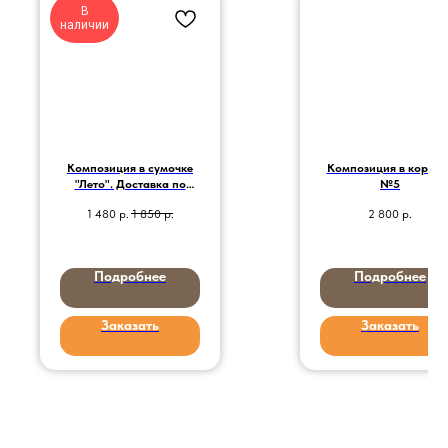
В
наличии
Композиция в сумочке
Композиция в коробк
"Лето". Доставка по
№5
городу.
1 480
р.
1 850
р.
2 800
р.
Подробнее
Подробнее
Заказать
Заказать