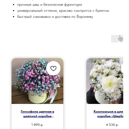
прочные швы и безопасная фурнитура
универсальный оттенок, красиво смотрится с букетом
быстрый самовывоз и доставка по Воронежу
Гипсофила цветная в
Композиция в шляпн
шляпной коробке
коробке «Щербет»
размера S
1 890
р.
4 530
р.