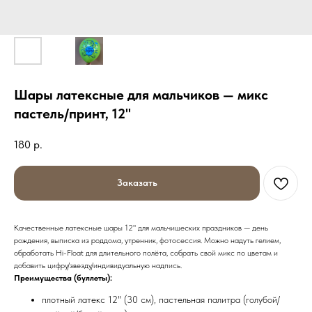
Шары латексные для мальчиков — микс
пастель/принт, 12"
180
р.
Заказать
Качественные латексные шары 12" для мальчишеских праздников — день
рождения, выписка из роддома, утренник, фотосессия. Можно надуть гелием,
обработать Hi-Float для длительного полёта, собрать свой микс по цветам и
добавить цифру/звезду/индивидуальную надпись.
Преимущества (буллеты):
плотный латекс 12" (30 см), пастельная палитра (голубой/