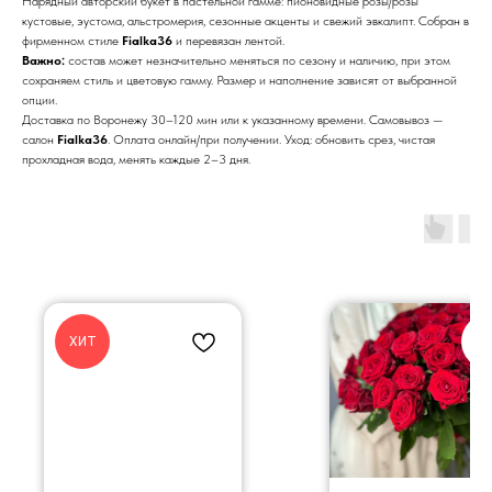
Нарядный авторский букет в пастельной гамме: пионовидные розы/розы
кустовые, эустома, альстромерия, сезонные акценты и свежий эвкалипт. Собран в
фирменном стиле
Fialka36
и перевязан лентой.
Важно:
состав может незначительно меняться по сезону и наличию, при этом
сохраняем стиль и цветовую гамму. Размер и наполнение зависят от выбранной
опции.
Доставка по Воронежу 30–120 мин или к указанному времени. Самовывоз —
салон
Fialka36
. Оплата онлайн/при получении. Уход: обновить срез, чистая
прохладная вода, менять каждые 2–3 дня.
ХИТ