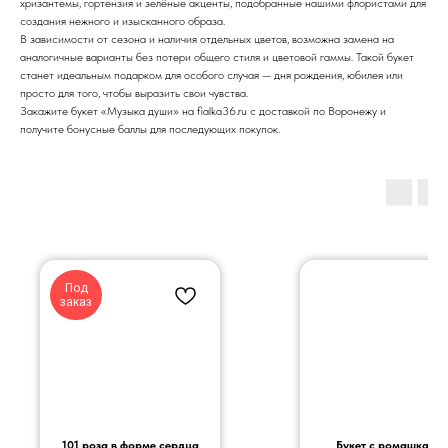
хризантемы, гортензия и зелёные акценты, подобранные нашими флористами для
создания нежного и изысканного образа.
В зависимости от сезона и наличия отдельных цветов, возможна замена на
аналогичные варианты без потери общего стиля и цветовой гаммы. Такой букет
станет идеальным подарком для особого случая — дня рождения, юбилея или
просто для того, чтобы выразить свои чувства.
Закажите букет «Музыка души» на fialka36.ru с доставкой по Воронежу и
получите бонусные баллы для последующих покупок.
Под
заказ
101 роза в форме сердца
Букет с ромашками