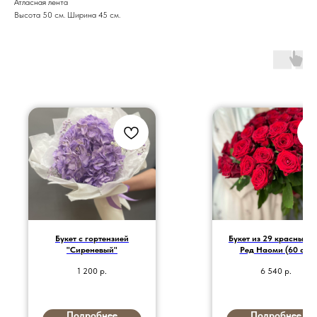
Атласная лента
Высота 50 см. Ширина 45 см.
Букет с гортензией
Букет из 29 красных р
"Сиреневый"
Ред Наоми (60 см)
1 200
р.
6 540
р.
Подробнее
Подробнее