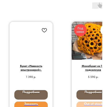
Под
заказ
Букет «Нежность
Монобукет из 101
альстромерий».
подсолнуха
1 390
р.
5 590
р.
Подробнее
Подробнее
Заказать
Out of stock