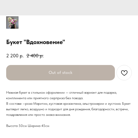
Букет "Вдохновение"
2 200
р.
2 400
р.
Out of stock
Нежная букет в стильном оформлении — отличный вариант для подарка,
комплимента или приятного сюрприза без повода.
В составе —роза Маритим, кустовая хризантема, альстромерии и эустома. Букет
выглядит легко, воздушно и подходит для дня рождения, благодарности, встречи,
поздравления или просто знака внимания.
Высота 50см Ширина 45см