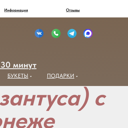
Информация
Отзывы
 30 минут
БУКЕТЫ
ПОДАРКИ
зантуса) с
онеже